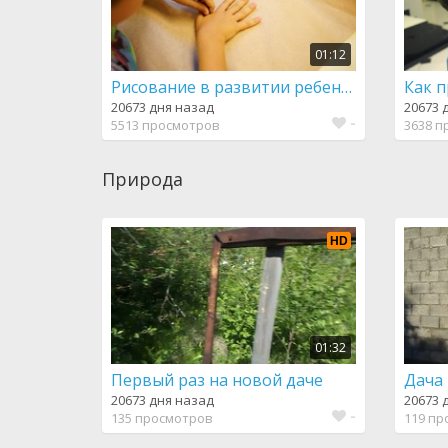
01:12
Рисование в развитии ребенка
20673 дня назад
20673 
-
5513 просмотров
3638 п
Природа
HD
01:32
Первый раз на новой даче
Дача 
20673 дня назад
20673 
-
135 просмотров
119 пр