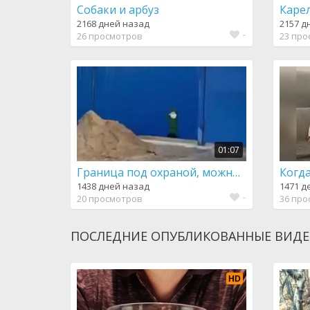
Собаки и арбуз
Каре
2168 дней назад
2157 д
-
26 просмотров
23 про
01:07
Граница под охраной, можно спать спокойно)
Когда
1438 дней назад
1471 д
-
20 просмотров
36 про
ПОСЛЕДНИЕ ОПУБЛИКОВАННЫЕ ВИД
HD