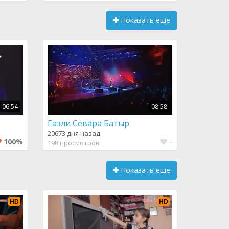
Показать еще
06:54
08:58
Газли Севара Батыр
20673 дня назад
100%
-
198 просмотров
Показать еще
HD
HD