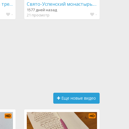
Комплекс упражнений на тренировку рук
Свято-Успенский монастырь. Крым
1577 дней назад
-
-
21 просмотр
Еще новые видео
HD
HD