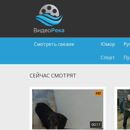
Смотреть свежее
Юмор
Ру
Спорт
Пу
СЕЙЧАС СМОТРЯТ
HD
00:17