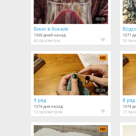
00:05
Вино в бокале
Водо
1369 дней назад
1371 д
-
62 просмотра
33 про
HD
01:39
9 ряд
8 ряд
1374 дня назад
1374 д
-
12 просмотров
17 про
HD