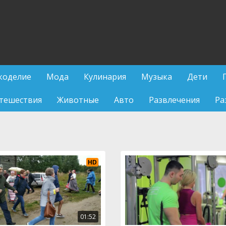
коделие
Мода
Кулинария
Музыка
Дети
тешествия
Животные
Авто
Развлечения
Ра
HD
01:52