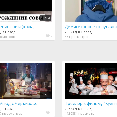
00:19
ние совы (кожа)
дня назад
20673 дня назад
-
осмотров
45 просмотров
00:15
й год с Черкизово
Трейлер к фильму "Кухня
дня назад
20673 дня назад
-
7 просмотров
1126881 просмотр