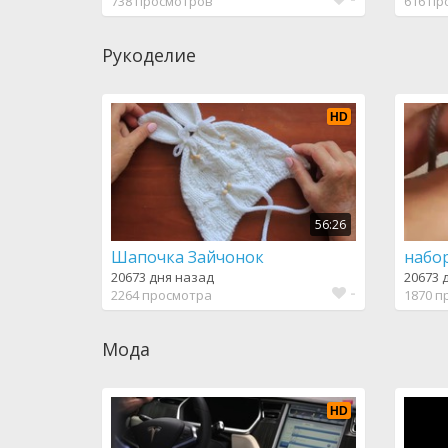
738 просмотров
616 пр
Рукоделие
HD
56:26
Шапочка Зайчонок
20673 дня назад
20673 
-
2264 просмотра
1870 п
Мода
HD