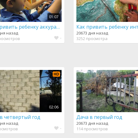
01:07
Как привить ребенку аккуратность?
дня назад
20673 дня назад
-
росмотров
3252 просмотра
HD
02:06
в четвертый год
Дача в первый год
дня назад
20673 дня назад
-
осмотров
114 просмотров