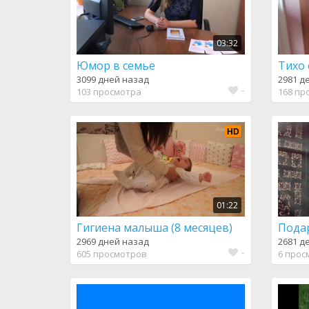
03:32
Юмор в семье
3099 дней назад
2981 д
-
103 просмотра
168 пр
HD
01:22
Гигиена малыша (8 месяцев)
2969 дней назад
2681 д
-
605 просмотров
6 прос