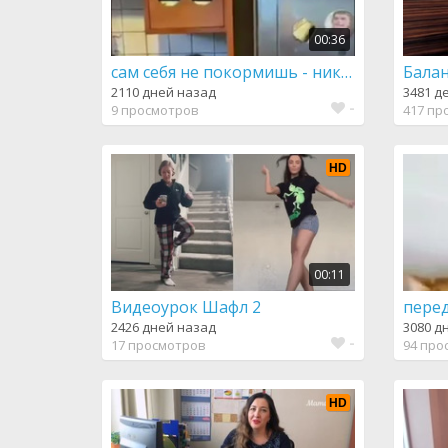
00:36
сам себя не покормишь - никто не покормит!
2110 дней назад
3481 д
-
9 просмотров
417 пр
HD
00:11
Видеоурок Шафл 2
2426 дней назад
3080 д
-
17 просмотров
94 про
HD