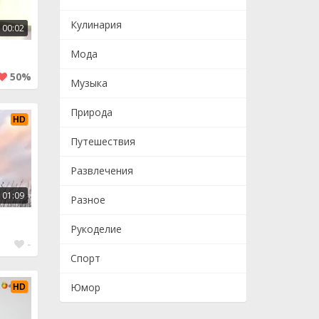
Кулинария
00:02
Мода
50%
Музыка
Природа
HD
Путешествия
Развлечения
01:09
Разное
Рукоделие
-
Спорт
Юмор
HD