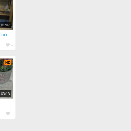
01:07
Как привлечь ребенка к творчеству?
-
HD
03:13
-