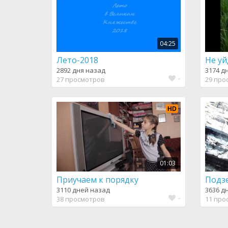
04:25
Лето-2018
Не уй
2892 дня назад
3174 д
-
27 просмотров
29 про
HD
01:03
Приучаем к порядку
Подз
3110 дней назад
3636 д
-
38 просмотров
11 про