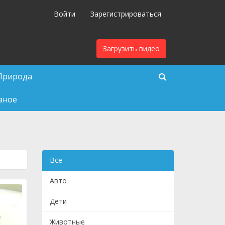
Войти
Зарегистрироваться
Загрузить видео
Природа
зное
Все
Авто
Дети
Животные