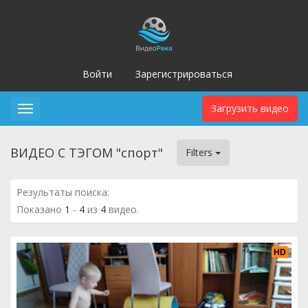
Войти
Зарегистрироваться
Загрузить видео
Toggle
navigation
ВИДЕО С ТЭГОМ "спорт"
Filters
Результаты поиска:
Показано
1
-
4
из
4
видео.
HD