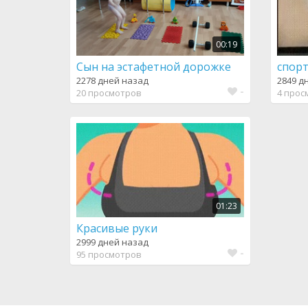
00:19
Сын на эстафетной дорожке
спор
2278 дней назад
2849 д
-
20 просмотров
4 прос
01:23
Красивые руки
2999 дней назад
-
95 просмотров