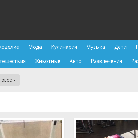
коделие
Мода
Кулинария
Музыка
Дети
тешествия
Животные
Авто
Развлечения
Ра
Новое