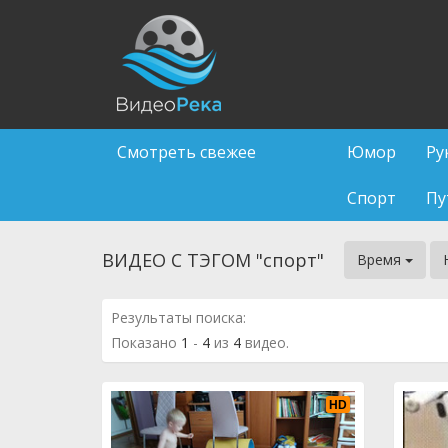
Смотреть свежее
Юмор
Ру
Спорт
Пу
ВИДЕО С ТЭГОМ "спорт"
Время
Результаты поиска:
Показано
1
-
4
из
4
видео.
HD