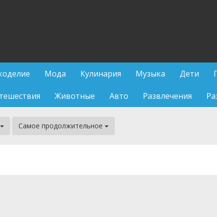
коделие
Мода
Кулинария
Музыка
Дети
тешествия
Животные
Авто
Развлечения
Ра
Самое продолжительное