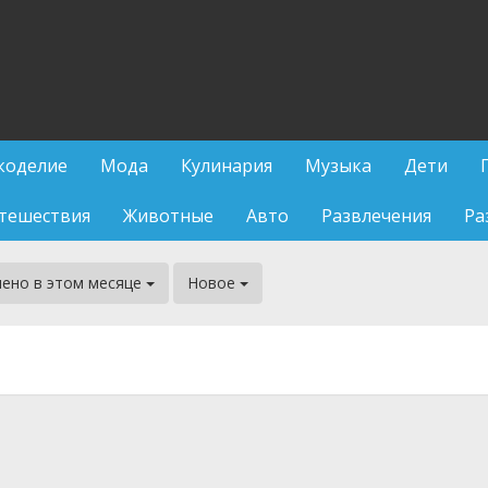
коделие
Мода
Кулинария
Музыка
Дети
тешествия
Животные
Авто
Развлечения
Ра
ено в этом месяце
Новое