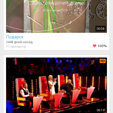
00:58
Подарок
2448 дней назад
100%
71 просмотр
HD
06:19