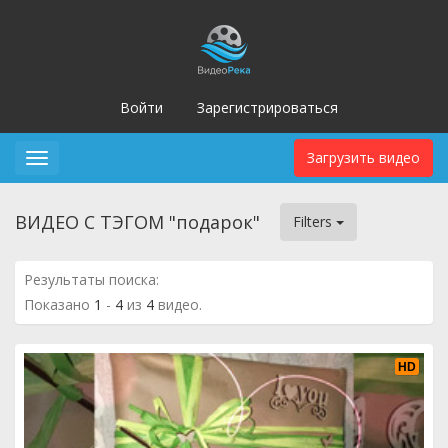
Войти
Зарегистрироваться
Загрузить видео
Toggle
navigation
ВИДЕО С ТЭГОМ "подарок"
Filters
Результаты поиска:
Показано
1
-
4
из
4
видео.
HD