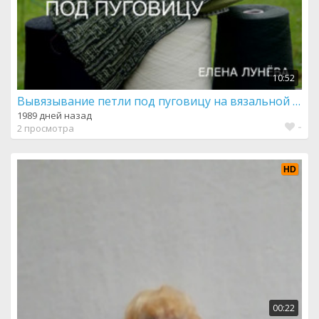
10:52
Вывязывание петли под пуговицу на вязальной машине
1989 дней назад
-
2 просмотра
HD
00:22