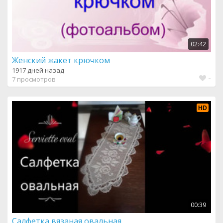
02:42
Женский жакет крючком
1917 дней назад
-
7 просмотров
HD
00:39
Салфетка вязаная овальная