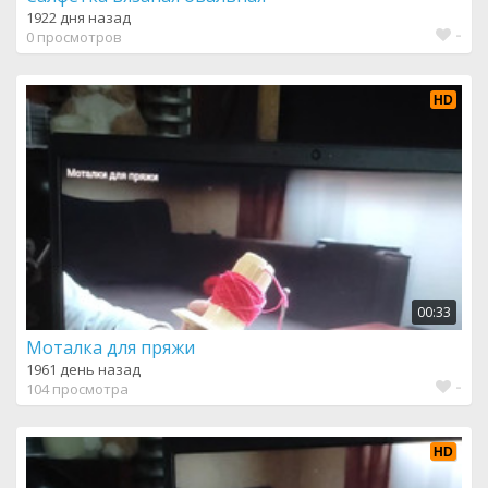
1922 дня назад
-
0 просмотров
HD
00:33
Моталка для пряжи
1961 день назад
-
104 просмотра
HD