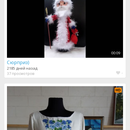
00:09
Сюрприз)
2185 дней назад
-
37 просмотров
HD