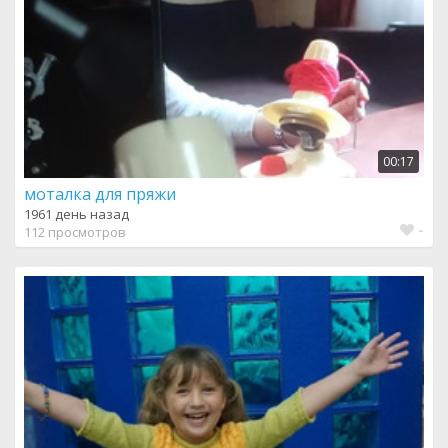
00:17
моталка для пряжи
1961 день назад
-
112 просмотров