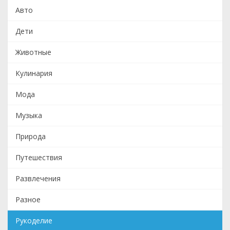
Авто
Дети
Животные
Кулинария
Мода
Музыка
Природа
Путешествия
Развлечения
Разное
Рукоделие