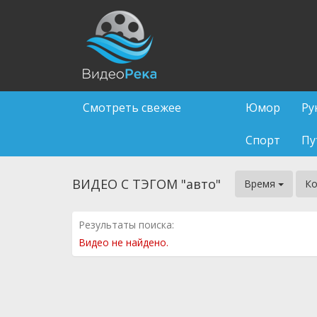
Смотреть свежее
Юмор
Ру
Спорт
Пу
ВИДЕО С ТЭГОМ "авто"
Время
К
Результаты поиска:
Видео не найдено.