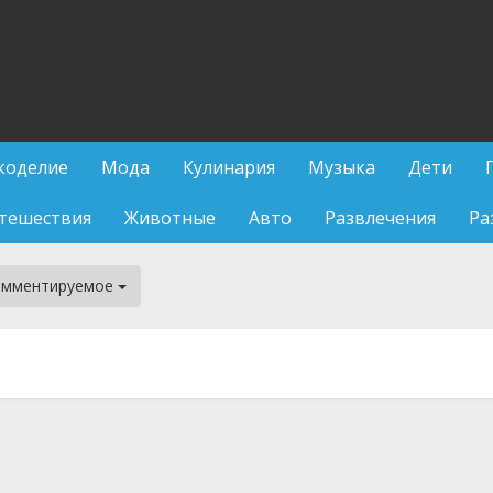
коделие
Мода
Кулинария
Музыка
Дети
тешествия
Животные
Авто
Развлечения
Ра
омментируемое