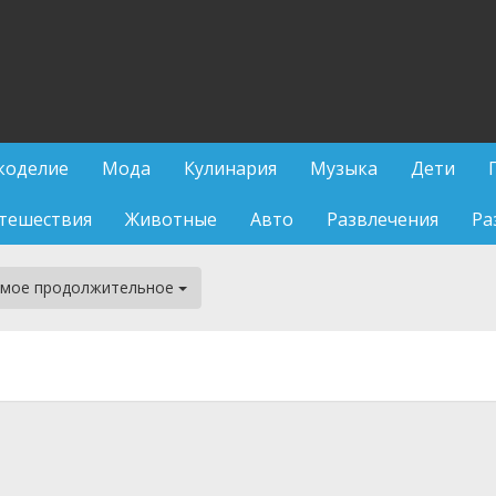
коделие
Мода
Кулинария
Музыка
Дети
тешествия
Животные
Авто
Развлечения
Ра
мое продолжительное