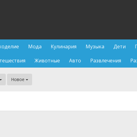
коделие
Мода
Кулинария
Музыка
Дети
тешествия
Животные
Авто
Развлечения
Ра
Новое