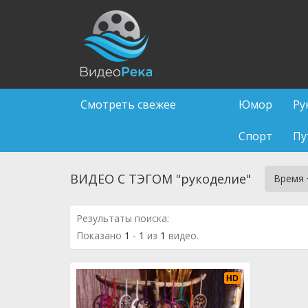
Смотреть свежее
Юмор
Ру
Спорт
Пу
ВИДЕО С ТЭГОМ "рукоделие"
Время
Результаты поиска:
Показано
1
-
1
из
1
видео.
HD