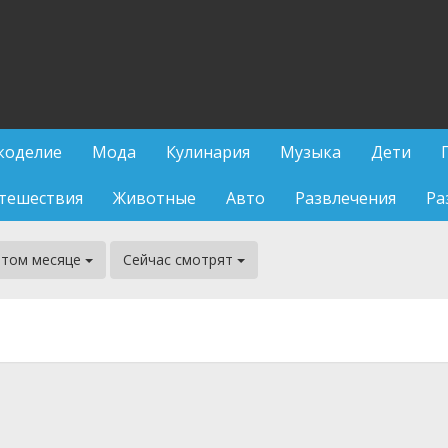
коделие
Мода
Кулинария
Музыка
Дети
тешествия
Животные
Авто
Развлечения
Ра
этом месяце
Сейчас смотрят