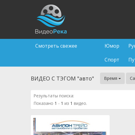
Смотреть свежее
Юмор
Ру
Спорт
Пу
ВИДЕО С ТЭГОМ "авто"
Время
Са
Результаты поиска:
Показано
1
-
1
из
1
видео.