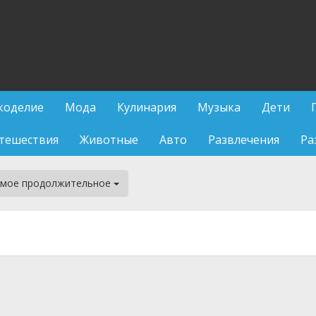
коделие
Мода
Кулинария
Музыка
Дети
тешествия
Животные
Авто
Развлечения
Ра
мое продолжительное