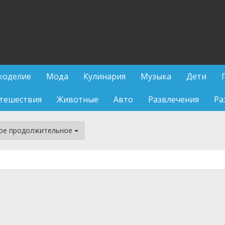
коделие
Мода
Кулинария
Музыка
Дети
тешествия
Животные
Авто
Развлечения
Ра
ое продолжительное