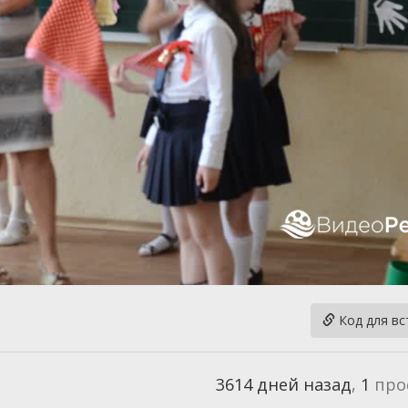
Код для вс
3614 дней назад
,
1
про