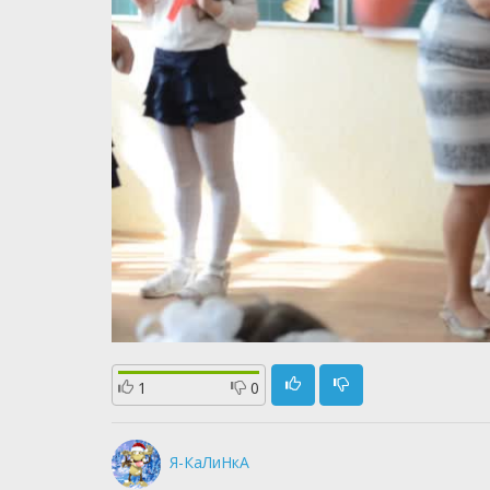
1
0
Я-КаЛиНкА