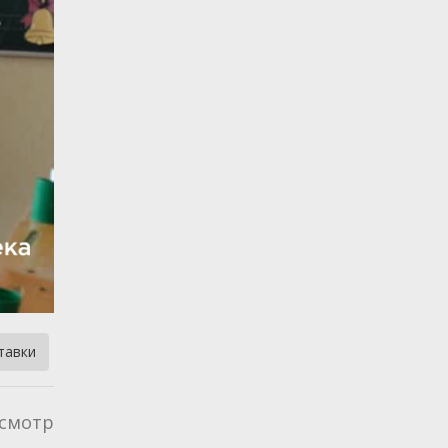
тавки
смотр