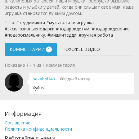
алкалиновых батареек. Наши игрушки говорушки вызывают
радость и улыбки у детей, когда они слышат свое имя, наша
игрушка становится лучшим другом.
Тэги:
#теддимишки #музыкальнаяигрушка
#эксклюзивныеподарки #подарокдетям
,
#подарокдевочке
,
#подарокмальчику
,
#мишкитедди
,
#ручная работа
КОММЕНТАРИИ
ПОХОЖЕЕ ВИДЕО
1
Показано
1
-
1
из
1
комментария.
bekahol348
-
1688 дней назад
Хуйня
Информация
Соглашение
Политика конфиденциальности
Работайте с нами