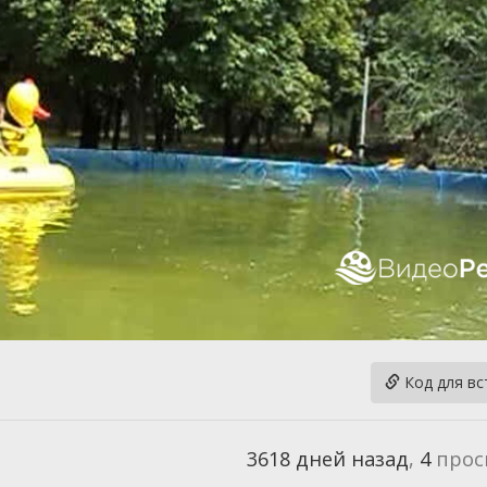
Код для вс
3618 дней назад
,
4
прос