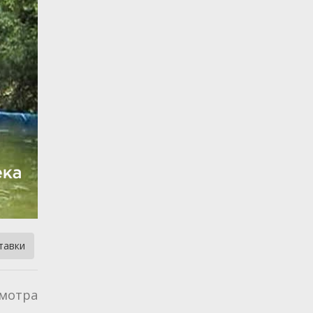
тавки
мотра