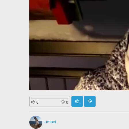
0
0
umavi