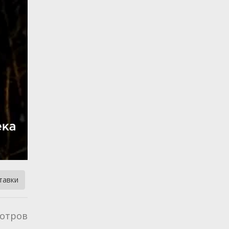
тавки
отров