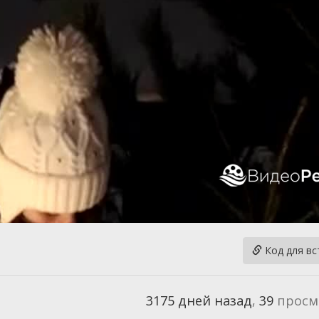
Код для вс
3175 дней назад
,
39
просм