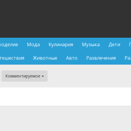
коделие
Мода
Кулинария
Музыка
Дети
тешествия
Животные
Авто
Развлечения
Ра
Комментируемое