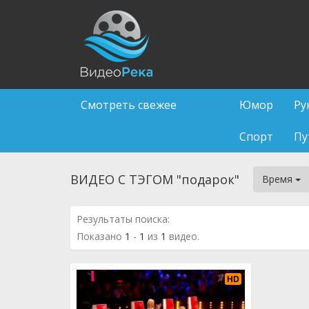
Смотреть свежее
Юмор
Ру
Спорт
Пу
ВИДЕО С ТЭГОМ "подарок"
Время
Результаты поиска:
Показано
1
-
1
из
1
видео.
HD