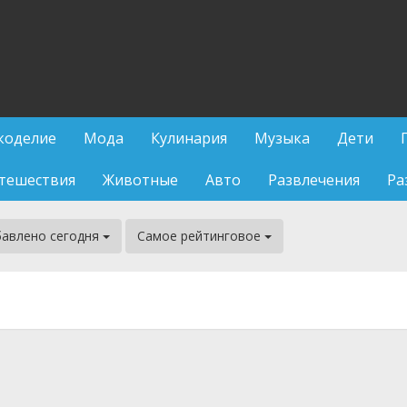
коделие
Мода
Кулинария
Музыка
Дети
тешествия
Животные
Авто
Развлечения
Ра
авлено сегодня
Самое рейтинговое