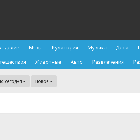
коделие
Мода
Кулинария
Музыка
Дети
тешествия
Животные
Авто
Развлечения
Ра
но сегодня
Новое