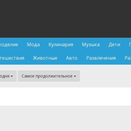
коделие
Мода
Кулинария
Музыка
Дети
тешествия
Животные
Авто
Развлечения
Ра
годня
Самое продолжительное