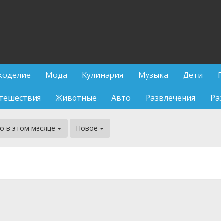
коделие
Мода
Кулинария
Музыка
Дети
тешествия
Животные
Авто
Развлечения
Ра
о в этом месяце
Новое