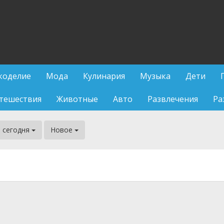
коделие
Мода
Кулинария
Музыка
Дети
тешествия
Животные
Авто
Развлечения
Ра
 сегодня
Новое