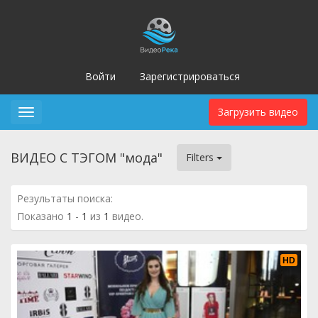
Войти
Зарегистрироваться
Загрузить видео
Toggle
navigation
ВИДЕО С ТЭГОМ "мода"
Filters
Результаты поиска:
Показано
1
-
1
из
1
видео.
HD