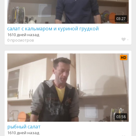
03:27
салат с кальмаром и куриной грудкой
1610 дней назад
-
0 просмотров
HD
03:58
рыбный салат
1610 дней назад