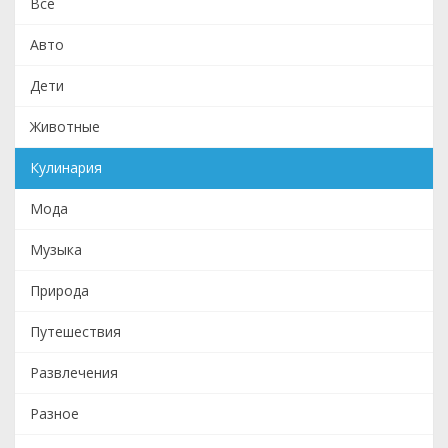
Все
Авто
Дети
Животные
Кулинария
Мода
Музыка
Природа
Путешествия
Развлечения
Разное