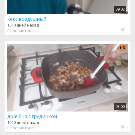
09:02
кекс воздушный
1610 дней назад
-
0 просмотров
HD
03:00
драчёна с грудинкой
1610 дней назад
-
0 просмотров