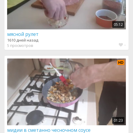
05:12
мясной рулет
1610 дней назад
-
5 просмотров
HD
01:23
мидии в сметанно чесночном соусе