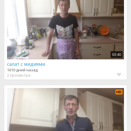
03:40
салат с мидиями
1610 дней назад
-
2 просмотра
HD