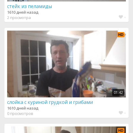
стейк из пеламиды
1610 дней назад
-
2 просмотра
HD
01:42
слойка с куриной грудкой и грибами
1610 дней назад
-
0 просмотров
HD