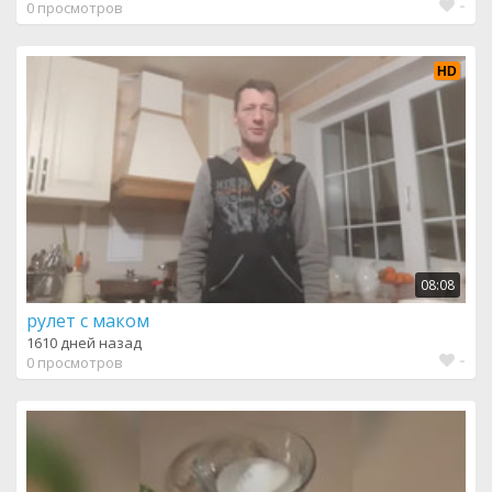
-
0 просмотров
HD
08:08
рулет с маком
1610 дней назад
-
0 просмотров