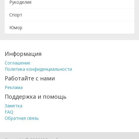
Рукоделие
Спорт
Юмор
Информация
Соглашение
Политика конфиденциальности
Работайте с нами
Реклама
Поддержка и помощь
Заметка
FAQ
Обратная связь