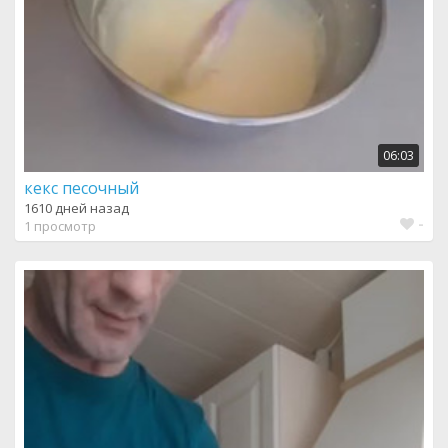
06:03
кекс песочный
1610 дней назад
-
1 просмотр