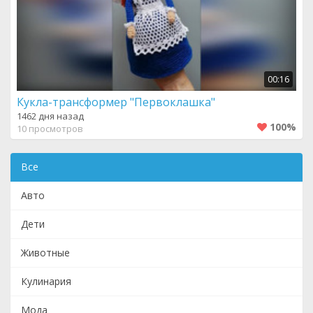
00:16
Кукла-трансформер "Первоклашка"
1462 дня назад
100%
10 просмотров
Все
Авто
Дети
Животные
Кулинария
Мода