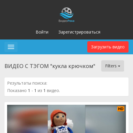
Войти
Зарегистрироваться
Загрузить видео
Toggle
navigation
ВИДЕО С ТЭГОМ "кукла крючком"
Filters
Результаты поиска:
Показано
1
-
1
из
1
видео.
HD