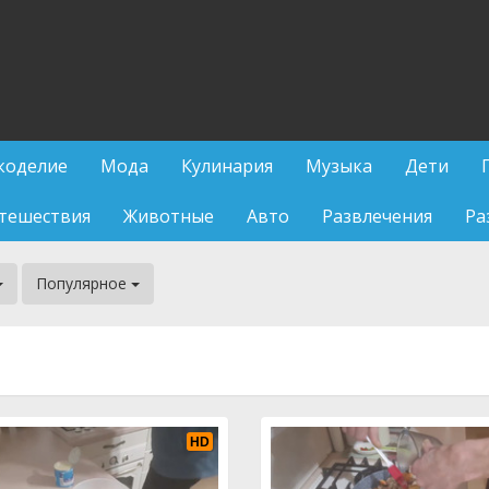
коделие
Мода
Кулинария
Музыка
Дети
тешествия
Животные
Авто
Развлечения
Ра
Популярное
HD