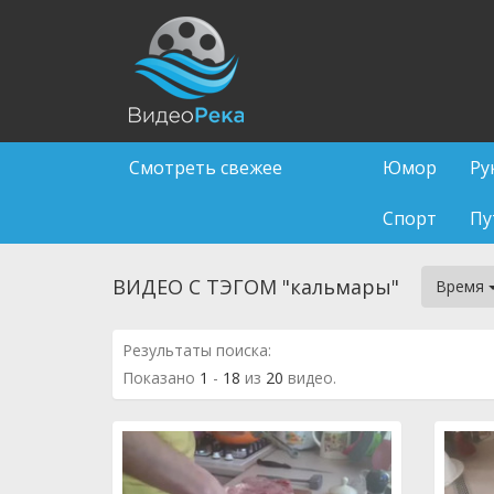
Смотреть свежее
Юмор
Ру
Спорт
Пу
ВИДЕО С ТЭГОМ "кальмары"
Время
Результаты поиска:
Показано
1
-
18
из
20
видео.