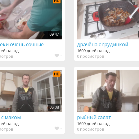
HD
09:47
еки очень сочные
драчёна с грудинкой
ней назад
1609 дней назад
-
мотров
0 просмотров
HD
08:08
 с маком
рыбный салат
ней назад
1609 дней назад
-
мотров
0 просмотров