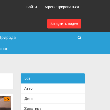
Войти
Зарегистрироваться
Загрузить видео
Природа
зное
Все
Авто
Дети
HD
Животные