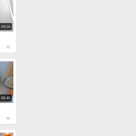
09:26
-
08:45
-