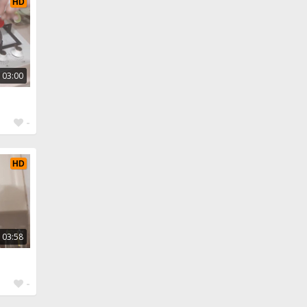
HD
03:00
-
HD
03:58
-