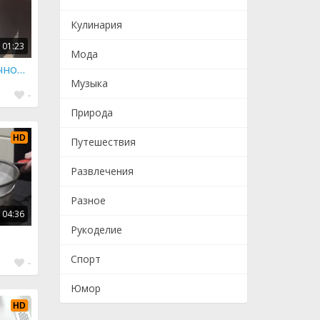
Кулинария
01:23
Мода
мидии в сметанно чесночном соусе
Музыка
-
Природа
HD
Путешествия
Развлечения
Разное
04:36
Рукоделие
Спорт
-
Юмор
HD