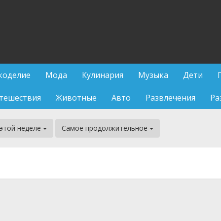
коделие
Мода
Кулинария
Музыка
Дети
тешествия
Животные
Авто
Развлечения
Ра
 этой неделе
Самое продолжительное