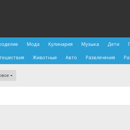
коделие
Мода
Кулинария
Музыка
Дети
тешествия
Животные
Авто
Развлечения
Ра
овое